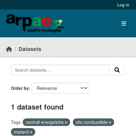
Skip to main content
Log in
Datasets
Order by
1 dataset found
Tags:
centrali energetiche
olio combustibile
impianti