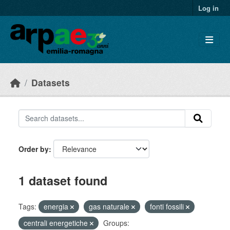
Skip to main content
Log in
Datasets
Order by
1 dataset found
Tags:
energia
gas naturale
fonti fossili
centrali energetiche
Groups: