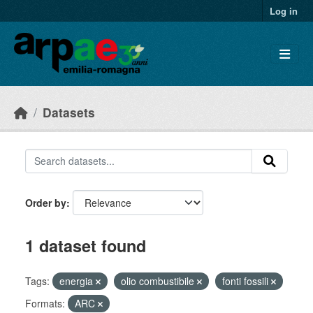
Skip to main content
Log in
Datasets
Order by
1 dataset found
Tags:
energia
olio combustibile
fonti fossili
Formats:
ARC