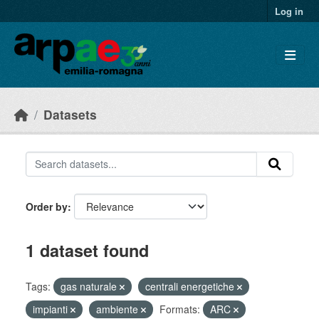
Skip to main content
Log in
Datasets
Order by
1 dataset found
Tags:
gas naturale
centrali energetiche
impianti
ambiente
Formats:
ARC