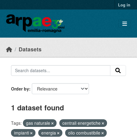
Skip to main content
Log in
Datasets
Order by
1 dataset found
Tags:
gas naturale
centrali energetiche
impianti
energia
olio combustibile