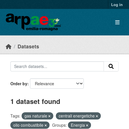
Skip to main content
Log in
Datasets
Order by
1 dataset found
Tags:
gas naturale
centrali energetiche
olio combustibile
Groups:
Energia