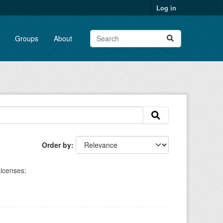
Log in
Groups
About
Order by
icenses: