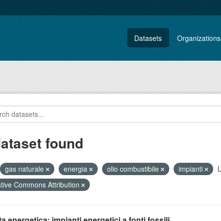
Datasets
Organizations
dataset found
gas naturale
energia
olio combustibile
impianti
L
tive Commons Attribution
ta energetica: impianti energetici a fonti fossili