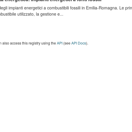
degli impianti energetici a combustibili fossili in Emilia-Romagna. Le pri
bustibile utilizzato, la gestione e...
 also access this registry using the
API
(see
API Docs
).