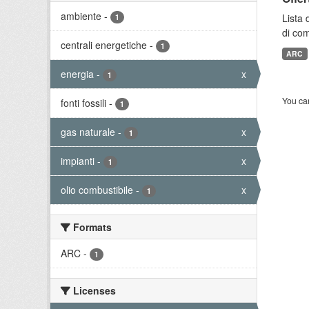
ambiente
-
Lista 
1
di com
centrali energetiche
-
1
ARC
energia
-
x
1
You can
fonti fossili
-
1
gas naturale
-
x
1
impianti
-
x
1
olio combustibile
-
x
1
Formats
ARC
-
1
Licenses