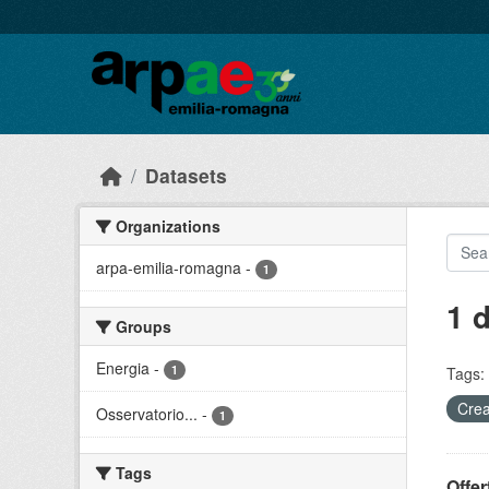
Skip to main content
Datasets
Organizations
arpa-emilia-romagna
-
1
1 
Groups
Energia
-
1
Tags:
Crea
Osservatorio...
-
1
Tags
Offer