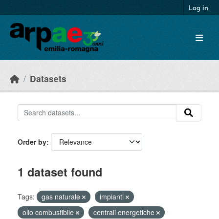
Skip to main content
Log in
Datasets
Order by
1 dataset found
Tags:
gas naturale
impianti
olio combustibile
centrali energetiche