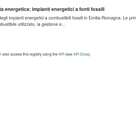
ta energetica: impianti energetici a fonti fossili
degli impianti energetici a combustibili fossili in Emilia-Romagna. Le pri
bustibile utilizzato, la gestione e...
 also access this registry using the
API
(see
API Docs
).