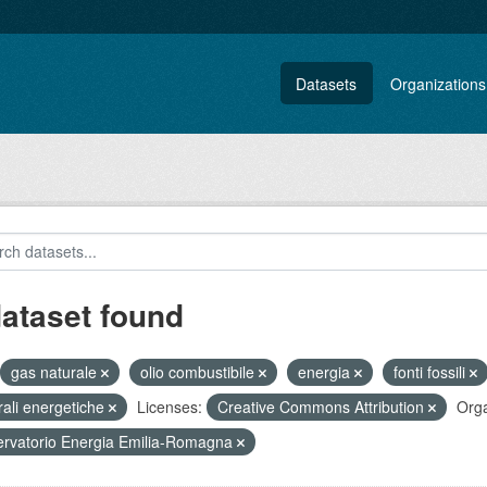
Datasets
Organizations
dataset found
gas naturale
olio combustibile
energia
fonti fossili
rali energetiche
Licenses:
Creative Commons Attribution
Orga
rvatorio Energia Emilia-Romagna