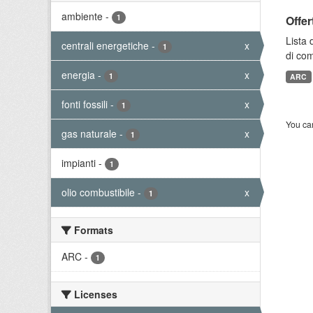
ambiente
-
1
Offer
Lista 
centrali energetiche
-
x
1
di com
energia
-
x
1
ARC
fonti fossili
-
x
1
You can
gas naturale
-
x
1
impianti
-
1
olio combustibile
-
x
1
Formats
ARC
-
1
Licenses