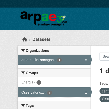
Skip to main content
Datasets
Organizations
arpa-emilia-romagna
-
x
1
1 
Groups
Energia
-
1
Tags:
cent
Osservatorio...
-
x
1
Osse
Tags