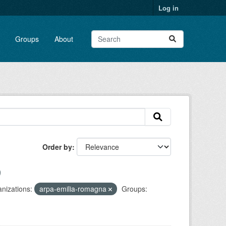
Log in
Groups
About
Order by
nizations:
arpa-emilia-romagna
Groups: