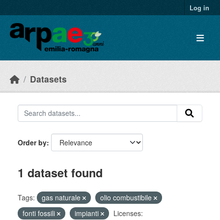
Skip to main content
Log in
Datasets
Order by
1 dataset found
Tags:
gas naturale
olio combustibile
fonti fossili
impianti
Licenses: