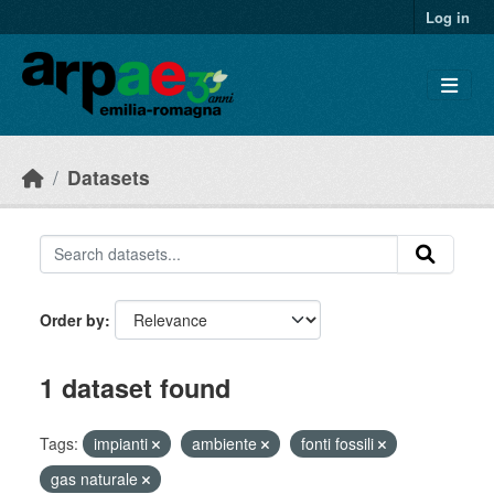
Skip to main content
Log in
Datasets
Order by
1 dataset found
Tags:
impianti
ambiente
fonti fossili
gas naturale