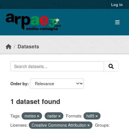
Skip to main content
Log in
Datasets
Order by
1 dataset found
Tags:
meteo
radar
Formats:
hdf5
Licenses:
Creative Commons Attribution
Groups: