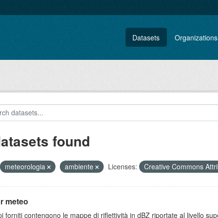
Datasets
Organizations
datasets found
meteorologia
ambiente
Licenses:
Creative Commons Attri
r meteo
i forniti contengono le mappe di riflettività in dBZ riportate al livello supe