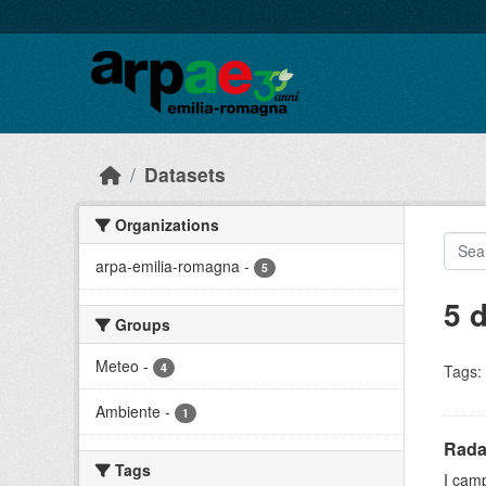
Skip to main content
Datasets
Organizations
arpa-emilia-romagna
-
5
5 
Groups
Meteo
-
4
Tags:
Ambiente
-
1
Rada
Tags
I camp