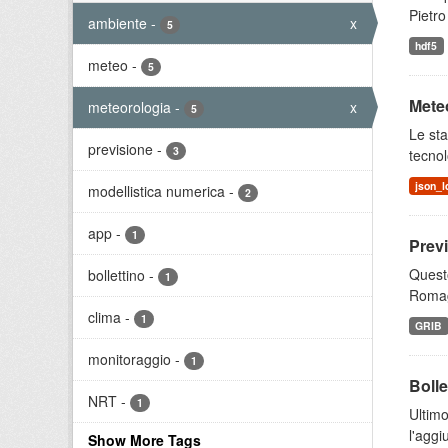
Pietro
ambiente
-
x
5
hdf5
meteo
-
5
Meteo
meteorologia
-
x
5
Le sta
previsione
-
3
tecnol
json_l
modellistica numerica
-
2
app
-
1
Prev
Questo
bollettino
-
1
Romagn
clima
-
1
GRIB
monitoraggio
-
1
Bolle
NRT
-
1
Ultimo
l'aggi
Show More Tags