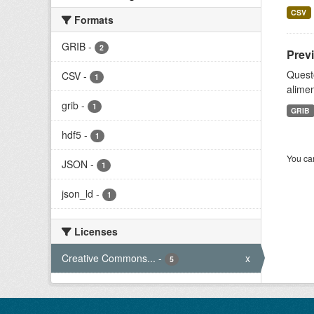
CSV
Formats
GRIB
-
2
Prev
Quest
CSV
-
1
alimen
grib
-
1
GRIB
hdf5
-
1
You can
JSON
-
1
json_ld
-
1
Licenses
Creative Commons...
-
x
5