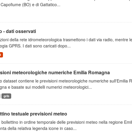
 Capofiume (BO) e di Gattatico...
 - dati osservati
zioni della rete idrometeorologica trasmettono i dati via radio, mentre
ogia GPRS. I dati sono caricati dopo...
d
isioni meteorologiche numeriche Emilia Romagna
 dataset contiene le previsioni meteorologiche numeriche sull'Emilia
a e basate sui modelli numerici meteorologici...
grib
ttino testuale previsioni meteo
 bollettino in ordine temporale delle previsioni meteo nella regione E
unta della relativa legenda icone in caso...