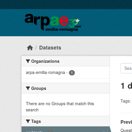
Skip to main content
Datasets
Organizations
arpa-emilia-romagna
-
1
1 
Groups
Tags:
There are no Groups that match this
search
Tags
Previ
Questo