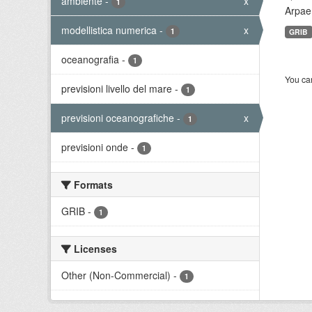
ambiente
-
x
1
Arpae
modellistica numerica
-
x
1
GRIB
oceanografia
-
1
You can
previsioni livello del mare
-
1
previsioni oceanografiche
-
x
1
previsioni onde
-
1
Formats
GRIB
-
1
Licenses
Other (Non-Commercial)
-
1