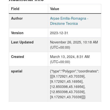
Field
Value
Author
Arpae Emilia-Romagna -
Direzione Tecnica
Version
2023-12-31
Last Updated
November 26, 2025, 10:18 AM
(UTC+00:00)
Created
March 13, 2024, 8:31 AM
(UTC+00:00)
spatial
{"type":"Polygon","coordinates":
[[[9.172921,43.70339],
[9.172921,45.16956],
[12.850398,45.16956],
[12.850398,43.70339],
[9.172921,43.70339]]]}