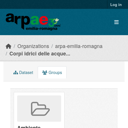
Skip to main content
Log in
Organizations
arpa-emilia-romagna
Corpi idrici delle acque...
Dataset
Groups
Ambiente