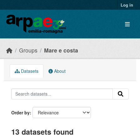
Skip to main content
Log in
Groups
Mare e costa
Datasets
About
Order by
13 datasets found